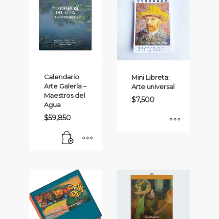
Calendario
Mini Libreta:
Arte Galería –
Arte universal
Maestros del
$
7,500
Agua
$
59,850
Este
producto
tiene
múltiples
variantes.
Las
opciones