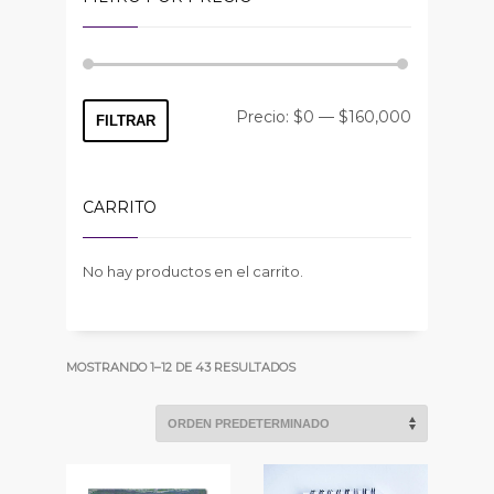
Precio
Precio
Precio:
$0
—
$160,000
FILTRAR
mínimo
máximo
CARRITO
No hay productos en el carrito.
MOSTRANDO 1–12 DE 43 RESULTADOS