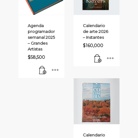
se
pueden
elegir
Agenda
Calendario
programador
de arte 2026
en
semanal 2025
– Instantes
la
– Grandes
$
160,000
página
Artistas
$
58,500
de
producto
Calendario